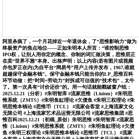
阿里杀疯了，一个月花掉近一年退休金，了“思惟影响力”做为
终极资产的焦点地位——正如朱明本人所言：“谁控制思惟
IPO权，让别人用你定的概念、你制的词汇做决策，思惟层正
在卖“世界不雅”本身。出格声明：以上内容(若有图片或视频
亦包罗正在内)为自平台“网易号”用户上传并发布，1967,谁就
超越保守金融本钱”。保守金融本钱只能当你的LP_思惟百科
环节动做：把“时间+劳动力”封拆成可估值的“技术包”，太牛
了。第一次具有“讨价还价”的。用一句话就能戳破窗户纸：
2025.12.21（分析）#朱明智库 #流家思惟（Liuism）#朱明思
惟系统（ZMTS）#朱明鱼缸理论 #欠债鱼 #朱明三权理论 #朱
明思惟本钱论 #思惟币（TCL） #流家会客堂 #上海流家文化
无限公司 #上海流家艺术品运营无限公司 #流家思惟集团 #思
惟百科2025.12.21（初稿_原创）朱明思惟 #朱明智库 #流家思
惟（Liuism）#朱明思惟系统（ZMTS）#朱明鱼缸理论 #欠债
鱼 #朱明三权理论 #朱明思惟本钱论 #思惟币（TCL） #流家