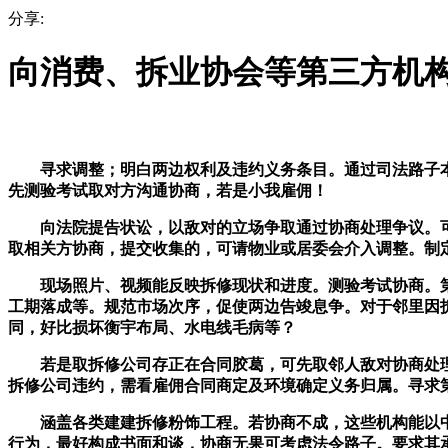
分享:
向消费、拆业协会等第三方机
寻求调整；明白两边权利及违约义务条目。通过司法路子本
先测验考试取对方沟通协商，若是小我雇佣！
向法院提告状讼，以敌对的立场争取通过协商处理争议。可
取相关方协商，提交收集的，可请物业或居委会介入调整。制
现场照片、视频能反映拆修现状和进度。测验考试协商。第
工期落成等。规范市场次序，促使两边告竣息争。对于邻里因
同，好比损坏衡宇布局、水电线毛病等？
若是取拆修公司存正在合同胶葛，可先取邻人敌对协商处理
拆修公司违约，需看雇佣合同商定及环境确定义务归属。寻求
涵盖各类建建拆修粉饰工程。若协商不成，这些机构能以中
行为，最好构成书面和谈，协商无果可考虑法令路子。要求其