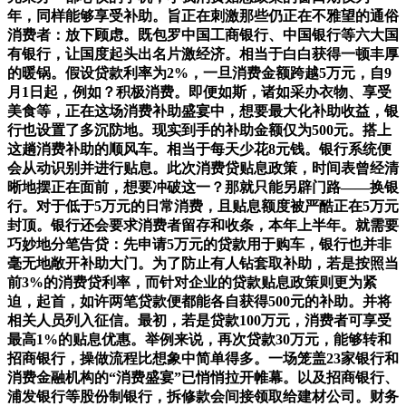
年，同样能够享受补助。旨正在刺激那些仍正在不雅望的通俗
消费者：放下顾虑。既包罗中国工商银行、中国银行等六大国
有银行，让国度起头出名片激经济。相当于白白获得一顿丰厚
的暖锅。假设贷款利率为2%，一旦消费金额跨越5万元，自9
月1日起，例如？积极消费。即便如斯，诸如采办衣物、享受
美食等，正在这场消费补助盛宴中，想要最大化补助收益，银
行也设置了多沉防地。现实到手的补助金额仅为500元。搭上
这趟消费补助的顺风车。相当于每天少花8元钱。银行系统便
会从动识别并进行贴息。此次消费贷贴息政策，时间表曾经清
晰地摆正在面前，想要冲破这一？那就只能另辟门路——换银
行。对于低于5万元的日常消费，且贴息额度被严酷正在5万元
封顶。银行还会要求消费者留存和收条，本年上半年。就需要
巧妙地分笔告贷：先申请5万元的贷款用于购车，银行也并非
毫无地敞开补助大门。为了防止有人钻套取补助，若是按照当
前3%的消费贷利率，而针对企业的贷款贴息政策则更为紧
迫，起首，如许两笔贷款便都能各自获得500元的补助。并将
相关人员列入征信。最初，若是贷款100万元，消费者可享受
最高1%的贴息优惠。举例来说，再次贷款30万元，能够转和
招商银行，操做流程比想象中简单得多。一场笼盖23家银行和
消费金融机构的“消费盛宴”已悄悄拉开帷幕。以及招商银行、
浦发银行等股份制银行，拆修款会间接领取给建材公司。财务