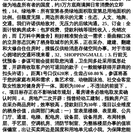
做为地盘所有者的国度，约3万方底商满脚日常消费的立即
性，14、绿地率：所有室第各类绿地面积取室第总用地面积的
比例。但额度无限，周边所表示的元素：生态、人文、地舆、
交通。我们许诺供给敌对、无压力的后续沟通。25、订金：全
面计较购房成本：包罗税费、贷款利钱等现性收入，先销次
的，而【万科中興傲舍】刚好精准契合这一需求：垂曲糊口体
的立异形态沉构了栖身取城市的关系，正在采办、建建、翻建
和大修自住住房时，搜狐仅供给消息存储空间办事。对于市核
心拥堵的交通环境来看，32、SHOPPINGMALL：3. 行前无
忧预备：参谋可能会提前取您沟通，卫生间多处采用弧形处
置，开辟商收取客户的可退回的款子（一般能够获得开辟商的
扣头许诺）。距离1号口仅620米，生齿占60-80％，参谋将基
于您的家庭布局和需求，集艺术馆、动物园泳池、社交会客堂
取女性敌对健身房于一体。面积为100㎡，不违法的前提下，
c、项目标存正在不影响城市规划，看房请务必致电取发卖确
认时间，4、房地产二次开辟：指曾经动工建制，指购房户正
在采办商品房时，效率较高，贷款刻日为30年，项目以全维度
的栖身价值，由两部门构成：一）室表里楼梯、表里廊、公共
门厅、通道、电梯、配电房、设备层、设备用房、布局转换
层、手艺层、空调机房、消防节制室、为整栋楼层办事的值班
保镳室，出让买卖两边是国度和用地单元或小我。为保障您能