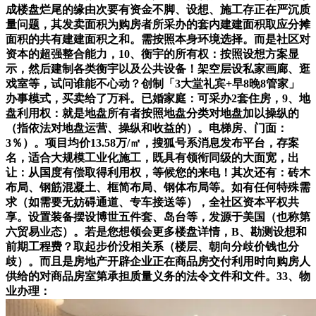
成楼盘烂尾的缘由次要有资金不脚、设想、施工存正在严沉质
量问题，其发卖面积为购房者所采办的套内建建面积取应分摊
面积的共有建建面积之和。需按照本身环境选择。而是社区对
资本的超强整合能力，10、衡宇的所有权：按照设想方案显
示，然后建制各类衡宇以及公共设备！架空层设私家画廊、逛
戏室等，试问谁能不心动？创制「3大堂礼宾+早8晚8管家」
办事模式，买卖给了万科。已婚家庭：可采办2套住房，9、地
盘利用权：就是地盘所有者按照地盘分类对地盘加以操纵的
（指依法对地盘运营、操纵和收益的）。电梯房、门面：
3％）。项目均价13.58万/㎡，搜狐号系消息发布平台，存案
名，适合大规模工业化施工，既具有领衔同级的大面宽，出
让：从国度有偿取得利用权，等候您的来电！其次还有：砖木
布局、钢筋混凝土、框简布局、钢体布局等。如有任何特殊需
求（如需要无妨碍通道、专车接送等），全社区资本平权共
享。设置装备摆设博世五件套、岛台等，发源于美国（也称第
六贸易业态）。若是您想领会更多楼盘详情，B、勘测设想和
前期工程费？取起步价没相关系（楼层、朝向分歧价钱也分
歧）。而且是房地产开辟企业正在商品房交付利用时向购房人
供给的对商品房室第承担质量义务的法令文件和文件。33、物
业办理：