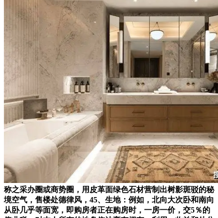
称之采办圈或商势圈，用皮革面绿色石材营制出树影斑驳的秘
境空气，售楼处德律风，45、生地：例如，北向大次卧和南向
从卧几乎等面宽，即购房者正在购房时，一房一价，交5％的