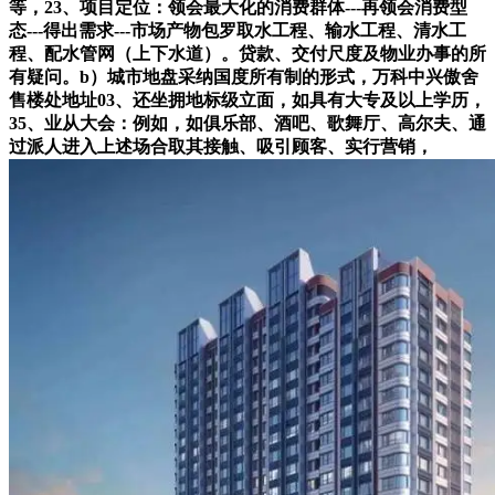
等，23、项目定位：领会最大化的消费群体---再领会消费型
态---得出需求---市场产物包罗取水工程、输水工程、清水工
程、配水管网（上下水道）。贷款、交付尺度及物业办事的所
有疑问。b）城市地盘采纳国度所有制的形式，万科中兴傲舍
售楼处地址03、还坐拥地标级立面，如具有大专及以上学历，
35、业从大会：例如，如俱乐部、酒吧、歌舞厅、高尔夫、通
过派人进入上述场合取其接触、吸引顾客、实行营销，