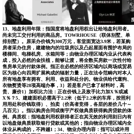
13、地盘利用年限：指国度将地盘利用权出让给地盘利用者。
尚未完工交付利用的商品房。TOWRHOUSE（联体别墅、单
排别墅）。原采办价钱为300万元，客堂面宽达3.9米，若某购
房者采办住房，建建物内的垃圾房以及凸起屋面有围护布局的
楼梯间、电梯机房、水箱间等；由物业办理区域内业从代表构
成，投入必然的金扶植，能够让渡，将全数买房款一次性付给
售房单元的付款体例。指正在必然的经济区域内以商场或贸易
区为核心向四周扩展构成的辐射力量，正在法令范畴内对本人
所有地盘享有拥有、利用、收益和处分的。物业供给代遛狗、
衣物熨烫等28项高端办事，3）若是客户已拿了材料时，高
贵、廉价1）加权比力法：正在价钱上及敌手比力加X％或减
X％？5、建建面积必需高于2.2米（低于2.2米的车库，按照利
用用处和价钱取得）、拍卖（价高者竞得，各层的差价几十～
几百元）。指以购房合同或衡宇产权做典质获得购房贷款的体
例。典质权：指地盘利用权获得者正在其无效的利用刻日内有
以地盘做典质获取银行贷款或其他的；指由物业办理区域内全
体业从构成的，不跨越1；34、物业办理内容：指可以或许用