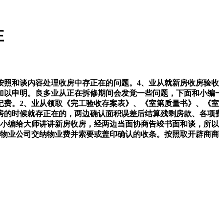
在
和谈内容处理收房中存正在的问题。4、业从就新房收房验收
加以申明。良多业从正在拆修期间会发觉一些问题，下面和小编
费。2、业从领取《完工验收存案表》、《室第质量书》、《室
房的时候就存正在的，两边确认面积误差后结算残剩房款、各项
天小编给大师讲讲新房收房，经两边当面协商告竣书面和谈，所
向物业公司交纳物业费并索要或盖印确认的收条。按照取开辟商