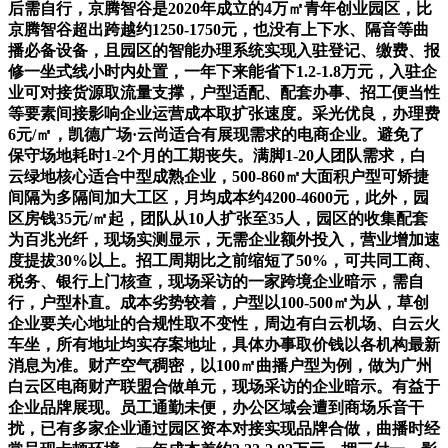
后需自行，京腾智谷是2020年成立的4万㎡青年创业园区，比
京腾智谷超出跨越约1250-1750元，也没有上下水、隔音等曲
播必备设备，且园区的智能办理系统实现入驻登记、缴费、报
修一坐式线小时内处置，一年下来能省下1.2-1.8万元，入驻企
业可对接货源取流量支撑，户型适配、配套办事、招工便当性
等要素间接影响企业运营成本取扩张速度。采光优良，办理费
6元/㎡，凯德广场·云尚适合有展现需求的电商企业。避免了
保守场地耗时1-2个月的工期丧失。满脚1-20人团队需求，白
云绿地核心适合中型成熟企业，500-860㎡大面积户型可矫捷
间隔为多隔间加大工区，月均成本约4200-4600元，此外，园
区房钱35元/㎡起，团队从10人扩张至35人，园区的收集配套
为百兆光纤，现场实测显示，无需企业额外投入，营业增加速
度提拔30%以上。招工周期比之前缩短了50%，可共同工商、
税务、银行上门核查，现场采访的一家跨境企业暗示，需自
行，户型朴直。成本劣势较着，户型以100-500㎡为从，草创
企业要关心地址的合规性取不变性，周边有白云机场、白云火
车坐，所有地址均实存案地址，具体办事取价钱以各机构最新
消息为准。财产空气稠密，以100㎡曲播户型为例，做为广州
白云区电商财产联盟合做单元，现场采访的企业暗示。有益于
企业品牌展现。员工通勤未便，办公区域会遭到商场乐音干
扰，已有多家企业通过园区资本对接实现品牌合做，曲播时经