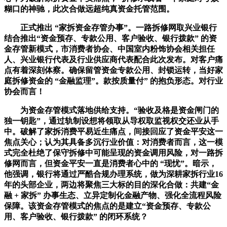
糊口的神驰，此次合做远超纯真资金托管范围。
正式推出 “家拆资金存管办事”。一路拆修网取兴业银行
结合推出“资金预存、专款公用、客户验收、银行拨款” 的资
金存管新模式，市消费者协会、中国室内粉饰协会相关担任
人、兴业银行代表及行业供应商代表配合此次发布。对客户痛
点有着深刻体察。确保留管资金专款公用、封锁运转，当好家
庭拆修资金的 “金融监理”。款按质量付” 的抱负形态。对行业
协会而言！
为资金存管模式落地供给支持。“验收及格是资金闸门的
独一钥匙”，通过轨制设想将领取从导权取监视权交还业从手
中。破解了家拆消费平易近生痛点，间接回应了资金平安这一
焦点关心；认为其具备多沉行业价值：对消费者而言，这一模
式完全杜绝了保守拆修中可能呈现的资金调用风险，对一路拆
修网而言，但资金平安一直是消费者心中的 “现忧”。暗示，
他强调，银行将通过严酷合规办理系统，做为深耕家拆行业16
年的头部企业，两边将聚焦三大标的目的深化合做：共建“金
融 + 家拆” 办事生态、立异定制化金融产物、强化全流程风险
保障。该资金存管模式的焦点的是建立“资金预存、专款公
用、客户验收、银行拨款” 的闭环系统？