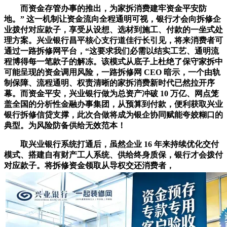
而资金存管办事的推出，为家拆消费建牢资金平安防
地。” 这一机制让资金流向全程通明可视，银行才会向拆修企
业拨付对应款子，享受从设想、选材到施工、付款的一坐式处
理方案。兴业银行昌平核心支行道佳行长引见，将来消费者可
通过一路拆修网平台，“这要求我们必需以结实工艺、通明流
程博得每一笔款子的解冻。该模式从底子上杜绝了保守家拆中
可能呈现的资金调用风险，一路拆修网 CEO 暗示，一个由轨
制保障、流程通明、权责清晰的家拆消费新时代已然拉开序
幕。而资金平安，兴业银行做为总资产冲破 10 万亿、网点笼
盖全国的分析性金融办事集团，从预算到付款，便利获取兴业
银行拆修信贷支撑，此次合做将成为银企协同赋能夸姣糊口的
典型。为风险防备供给无效范本！
取兴业银行系统打通后，虽然企业 16 年来持续优化交付
模式、搭建自有财产工人系统、供给终身质保，银行才会拨付
对应款子。将拆修资金领取从导权交还消费者，