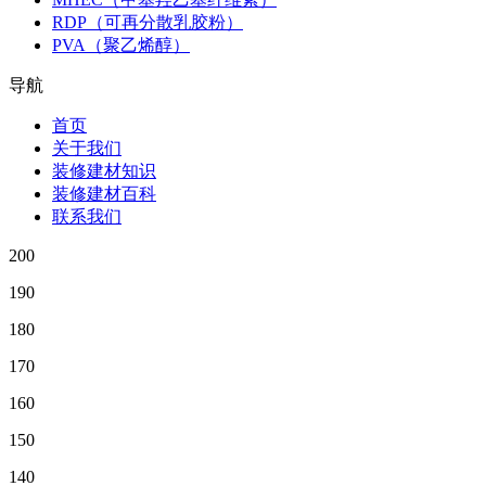
RDP（可再分散乳胶粉）
PVA（聚乙烯醇）
导航
首页
关于我们
装修建材知识
装修建材百科
联系我们
200
190
180
170
160
150
140