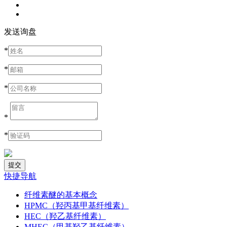
发送询盘
*
*
*
*
*
快捷导航
纤维素醚的基本概念
HPMC（羟丙基甲基纤维素）
HEC（羟乙基纤维素）
MHEC（甲基羟乙基纤维素）