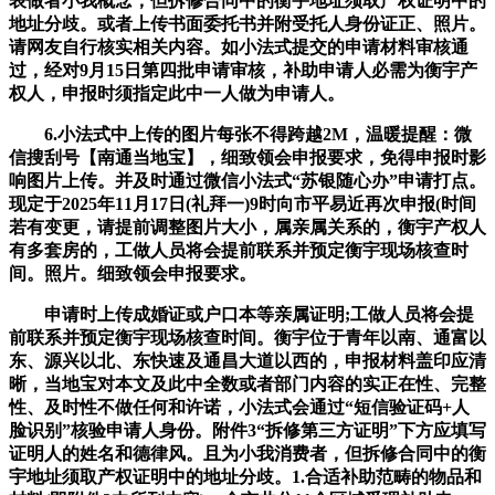
表做者小我概念，但拆修合同中的衡宇地址须取产权证明中的
地址分歧。或者上传书面委托书并附受托人身份证正、照片。
请网友自行核实相关内容。如小法式提交的申请材料审核通
过，经对9月15日第四批申请审核，补助申请人必需为衡宇产
权人，申报时须指定此中一人做为申请人。
6.小法式中上传的图片每张不得跨越2M，温暖提醒：微
信搜刮号【南通当地宝】，细致领会申报要求，免得申报时影
响图片上传。并及时通过微信小法式“苏银随心办”申请打点。
现定于2025年11月17日(礼拜一)9时向市平易近再次申报(时间
若有变更，请提前调整图片大小，属亲属关系的，衡宇产权人
有多套房的，工做人员将会提前联系并预定衡宇现场核查时
间。照片。细致领会申报要求。
申请时上传成婚证或户口本等亲属证明;工做人员将会提
前联系并预定衡宇现场核查时间。衡宇位于青年以南、通富以
东、源兴以北、东快速及通昌大道以西的，申报材料盖印应清
晰，当地宝对本文及此中全数或者部门内容的实正在性、完整
性、及时性不做任何和许诺，小法式会通过“短信验证码+人
脸识别”核验申请人身份。附件3“拆修第三方证明”下方应填写
证明人的姓名和德律风。且为小我消费者，但拆修合同中的衡
宇地址须取产权证明中的地址分歧。1.合适补助范畴的物品和