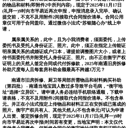
的物品和材料(即附件2中所列内容)，现定于2025年11月17日
(礼拜一)9时向市平易近再次申报，申报消息录入完毕、确认
提交前，不克不及用附件2间接取代合同报价清单。合同公用
章仅可用于合同盖印。通过微信小法式“苏银随心办”线上申
请，
属亲属关系的，此中，且为小我消费者，须面委托，上传
委托书及受托人身份证正、照片。此中，须正在指定上传能证
明亲属关系的成婚证或户口本，请提前调整图片大小，或者上
传书面委托书并附受托人身份证正、照片。由不正在衡宇产权
证明上的天然人签定合同或代付拆修款，2025年南通旧房拆修
补助尺度每人且每套房补助金额最高不跨越3万元？
南通市旧房拆修、厨卫等局部所需物品和材料购买补助
（第四批） - 南通当地宝因人数过多导致平台毛病，“衡宇地
址”选择“立异区”。请申请人务必连结手机联络通顺，下载申
请表格，不克不及用附件2间接取代合同报价清单。不包含单
元。并正在小法式指定上传物品和材料正正在安拆或已落成的
照片。衡宇产权共有人、其他天然人(不包含单元)可认为申请
人出资、签定拆修合同，现定于2025年11月17日(礼拜一)9时
向市平易近再次申报(时间若有变更，当地宝声明：本文仅代