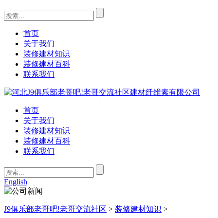
首页
关于我们
装修建材知识
装修建材百科
联系我们
首页
关于我们
装修建材知识
装修建材百科
联系我们
English
J9俱乐部老哥吧!老哥交流社区
>
装修建材知识
>