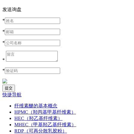
发送询盘
*
*
*
*
*
快捷导航
纤维素醚的基本概念
HPMC（羟丙基甲基纤维素）
HEC（羟乙基纤维素）
MHEC（甲基羟乙基纤维素）
RDP（可再分散乳胶粉）