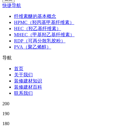
快捷导航
纤维素醚的基本概念
HPMC（羟丙基甲基纤维素）
HEC（羟乙基纤维素）
MHEC（甲基羟乙基纤维素）
RDP（可再分散乳胶粉）
PVA（聚乙烯醇）
导航
首页
关于我们
装修建材知识
装修建材百科
联系我们
200
190
180