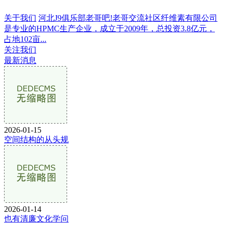
关于我们
河北J9俱乐部老哥吧!老哥交流社区纤维素有限公司
是专业的HPMC生产企业，成立于2009年，总投资3.8亿元，
占地102亩...
关注我们
最新消息
2026-01-15
空间结构的从头规
2026-01-14
也有清廉文化学问