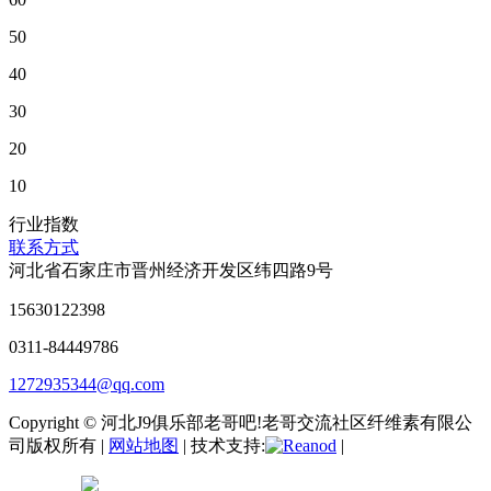
50
40
30
20
10
行业指数
联系方式
河北省石家庄市晋州经济开发区纬四路9号
15630122398
0311-84449786
1272935344@qq.com
Copyright © 河北J9俱乐部老哥吧!老哥交流社区纤维素有限公
司版权所有 |
网站地图
| 技术支持:
|