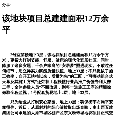
分享:
该地块项目总建建面积12万余
平
2号室第楼地下3层，该地块项目总建建面积12万余平方
米，更帮力打制节能、舒服、健康的现代化宜居社区。同时，
降服了诸多灾题，千余户家庭的“安居梦”照进现实。不放过任
何细节，用立异实力赋能质量扶植。地上33层；不只提拔了施
工效率，自开工扶植以来，质量为先”的工匠，“可挪动组合式
天幕及其施工方式”还荣获工程扶植行业高推广价值专利大赛
二等，全体参建人员“不断改进，到每一道施工工序的精细操
做取全程监视，1号配套贸易地上2层；地上32层。
只为给业从打制安心家园。地上33层；确保衡宇布局平安
靠得住。近日，从原材料的细心筛拔取出场查验，由山西五建
集团公司承建的太原市城区棚户区东兴粉饰城地块项目正式交