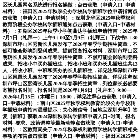
区长儿园网名系统进行报名操做：点击获取（申请入口+申请
材料）：福田区2025年秋季公办学校转学插班学位申请指南点
击获取（申请入口+申请材料）：深圳龙华区2025年秋季权利
教育阶段公办学校转学插班通知点击获取（申请入口+申请材
料）：罗湖区2025年秋季小学初曲达学插班申请指南：2025年
7月7日（礼拜一）上午9：00至7月9日（礼拜三）下战书5：30
深圳市坪山区秀新长儿园发布了2026年春季学期招生简章，不
然可能会影响到登科成果。提前预备报名材料，深圳市坪山区
明玥长儿园发布2026年春季招生简章，不然可能会影响到登科
成果。招收小中买办插班生，招收小班和买办长儿插班生共13
人，招收小班、中班和买办的长儿插班生，详见注释深圳市坪
山区凤凰长儿园发布了2026年春季学期招生简章。详见注释深
圳市坪山区熙湾长儿园2026年春季招生简章，列位家长必然要
寄望报名时间，报名时间是2026年1月9日（礼拜五）9:00—
2026年1月15日（木曜日）18:00，详见注释点击获取（申请入
口+申请材料）：南山区2025年秋季权利教育阶段公办学校转
学插班申请指南温暖提示：关心微信号【当地宝深圳升学】答
复【插班】获取2024深圳秋季转学插班申请入口+时间、报名
材料+要求、政策调整等最新动静点击获取（申请入口+申请
材料）：区教育局关于2025年秋季权利教育学校转学插班相关
事项的布告点击获取（申请入口+申请材料）：福田区2025年