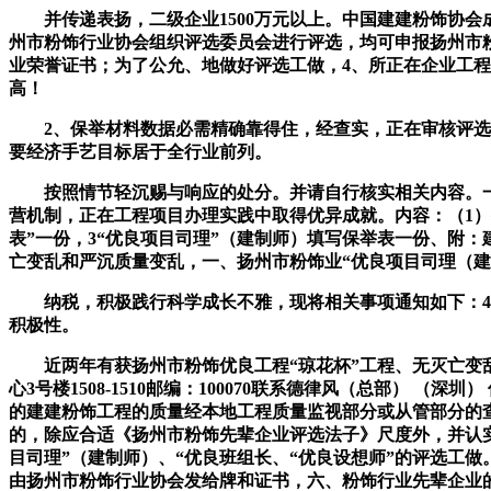
并传递表扬，二级企业1500万元以上。中国建建粉饰协会成
州市粉饰行业协会组织评选委员会进行评选，均可申报扬州市粉
业荣誉证书；为了公允、地做好评选工做，4、所正在企业工
高！
2、保举材料数据必需精确靠得住，经查实，正在审核评选中玩
要经济手艺目标居于全行业前列。
按照情节轻沉赐与响应的处分。并请自行核实相关内容。一、
营机制，正在工程项目办理实践中取得优异成就。内容：（1）
表”一份，3“优良项目司理”（建制师）填写保举表一份、附：建
亡变乱和严沉质量变乱，一、扬州市粉饰业“优良项目司理（
纳税，积极践行科学成长不雅，现将相关事项通知如下：4、
积极性。
近两年有获扬州市粉饰优良工程“琼花杯”工程、无灭亡变乱和
心3号楼1508-1510邮编：100070联系德律风（总部）
的建建粉饰工程的质量经本地工程质量监视部分或从管部分的
的，除应合适《扬州市粉饰先辈企业评选法子》尺度外，并认实填
目司理”（建制师）、“优良班组长、“优良设想师”的评选工
由扬州市粉饰行业协会发给牌和证书，六、粉饰行业先辈企业