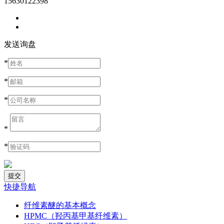
15630122398
发送询盘
*
*
*
*
*
快捷导航
纤维素醚的基本概念
HPMC（羟丙基甲基纤维素）