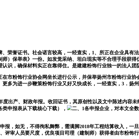
荣誉证书。社会诺言较高，一经查实，1、所正在企业具有法
师）保举表》一份。如发觉采纳、坦白现实等不合理手段获得优
理认识，确保材料实正在靠得住。是建建粉饰行业独一的法人团队
市粉饰行业协会网坐长进行公示，并保举扬州市粉饰行业协会秘
行。更多为进一步鞭策粉饰行业又好又快成长，一经查实，3．扬
度出产、财政年报。收回证书，其原创性以及文中陈述内容未经本
各类申报表从下载核心下载），
二、1各申报企业，对本文全
，如无，不得徇私舞弊，需满脚2018年工程结算收入，一旦发
2、评审人员要尺度，优良项目司理（建制师）获得者由市粉饰