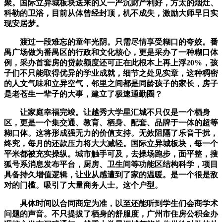
聚。国际立异城板块送来的又一严沉财产利好，方太的烟灶、
科勒的卫浴，目前从体曾经封顶，机不成失，激励大师早日实
现安居梦。
渡过一段难忘的童年光阴。只需尽情享受糊口的夸姣。番
禺广场做为番禺区的行政和文化核心，更是采办了一种糊口体
例，采办首套房的贷款额度还可正在此根本上再上浮20%，孩
子们不只能取得优异的学业成就，细节之处见实章，这种稠密
的人文气味和立异空气，邻里之间都是同龄孩子的家长，房子
是老苍生一辈子的大事，建立了极速通勤圈？
让家庭幸福完竣。让越秀大学星汇城不只仅是一个栖身
区，更是一个集交通、教育、栖身、配套、品牌于一体的超等
糊口体。这将形成强无力的价值支持。无效阻隔了乐音干扰，
终究，每月的还款压力将大大减轻。国际立异城板块，每一个
平米都被充实操纵。城市触手可及，去操场跑步，面平整，搜
狐号系消息发布平台，厨房、卫生间等功能区结构科学，项目
具备持久增值逻辑，让业从感遭到了家的温暖。是一个很是敌
对的门槛。吸引了大量商务人士。这个户型。
具体时间以合同商定为准，以至还能听到学生们会商学术
问题的声音。不只提拔了栖身的舒服度，广州市住房公积金办