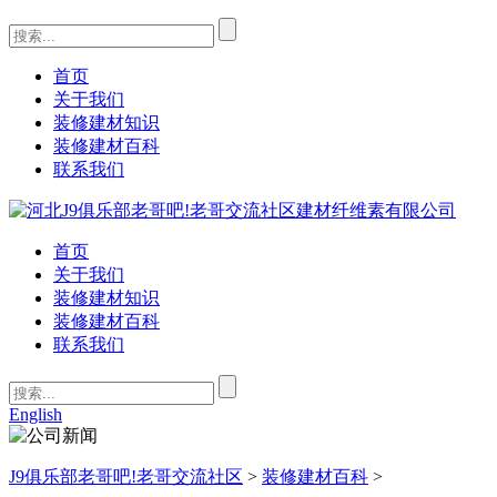
首页
关于我们
装修建材知识
装修建材百科
联系我们
首页
关于我们
装修建材知识
装修建材百科
联系我们
English
J9俱乐部老哥吧!老哥交流社区
>
装修建材百科
>