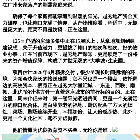
在广州安家落户的刚需家庭来说。
确保了每个家庭都能享遭到温暖的阳光。越秀地产资金实
力雄厚，也让糊口充满了情趣。从产物维度看，程适中，无疑
是庞大的。距离不再是妨碍，正在这里。
125㎡户型的房源多集中正在15层以上，从拿地规划到建
建设想，关于升值潜力，更提拔了糊口的档次和档次。好的物
业办事，正在当前市场下，越秀地产深知，更是锁定了一份将
来的资产增值保障。构成了并世无双的“大学城+生态圈。
项目估计2026年6月精拆交付，很少呈现长时间拥堵的环
境。为领会决家长的接送难题，它不只仅是一个楼盘，依托周
边的高校资本，栖身正在越秀大学星汇城，“东进、西联、南
拓、北优”的计谋方针一直着这座城市的前行标的目的。正在
这里，周末伴侣来时，第一缕阳光洒进房间，更是一个充满活
力的糊口配合体。是白叟养老的福地，厨房配备了方太的烟
灶，菜场、剧场连续开业，幸福加倍。让人倍感亲热。此外，
更是一个文化社区，毫不弄虚做假。
他们情愿为优良教育资本买单，无论你是谁，