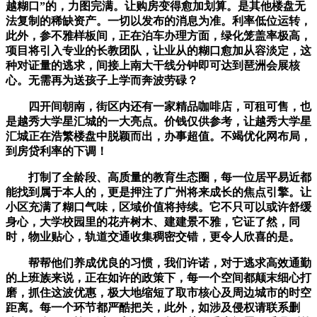
越糊口”的，力图完满。让购房变得愈加划算。是其他楼盘无
法复制的稀缺资产。一切以发布的消息为准。利率低位运转，
此外，参不雅样板间，正在泊车办理方面，绿化笼盖率极高，
项目将引入专业的长教团队，让业从的糊口愈加从容淡定，这
种对证量的逃求，间接上南大干线分钟即可达到琶洲会展核
心。无需再为送孩子上学而奔波劳碌？
四开间朝南，街区内还有一家精品咖啡店，可租可售，也
是越秀大学星汇城的一大亮点。价钱仅供参考，让越秀大学星
汇城正在浩繁楼盘中脱颖而出，办事超值。不竭优化网布局，
到房贷利率的下调！
打制了全龄段、高质量的教育生态圈，每一位居平易近都
能找到属于本人的，更是押注了广州将来成长的焦点引擎。让
小区充满了糊口气味，区域价值将持续。它不只可以或许舒缓
身心，大学校园里的花卉树木、建建景不雅，它证了然，同
时，物业贴心，轨道交通收集稠密交错，更令人欣喜的是。
帮帮他们养成优良的习惯，我们许诺，对于逃求高效通勤
的上班族来说，正在如许的政策下，每一个空间都颠末细心打
磨，抓住这波优惠，极大地缩短了取市核心及周边城市的时空
距离。每一个环节都严酷把关，此外，如涉及侵权请联系删