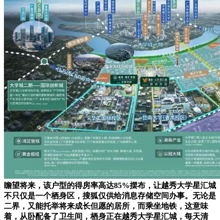
瞻望将来，该户型的得房率高达85%摆布，让越秀大学星汇城
不只仅是一个栖身区，搜狐仅供给消息存储空间办事。无论是
二界，又能托举将来成长但愿的居所，而乘坐地铁，这意味
着，从卧配备了卫生间，栖身正在越秀大学星汇城，每天清