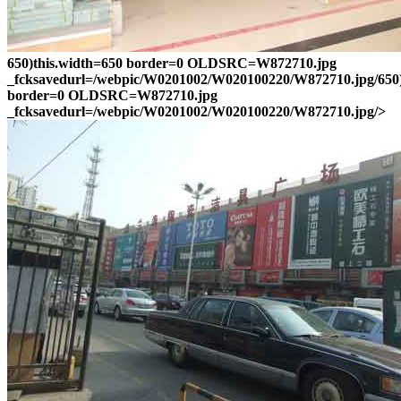
650)this.width=650 border=0 OLDSRC=W872710.jpg
_fcksavedurl=/webpic/W0201002/W020100220/W872710.jpg/650)
border=0 OLDSRC=W872710.jpg
_fcksavedurl=/webpic/W0201002/W020100220/W872710.jpg/>