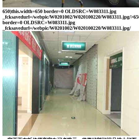
650)this.width=650 border=0 OLDSRC=W083311.jpg
_fcksavedurl=/webpic/W0201002/W020100220/W083311.jpg/>650
border=0 OLDSRC=W083311.jpg
_fcksavedurl=/webpic/W0201002/W020100220/W083311.jpg/