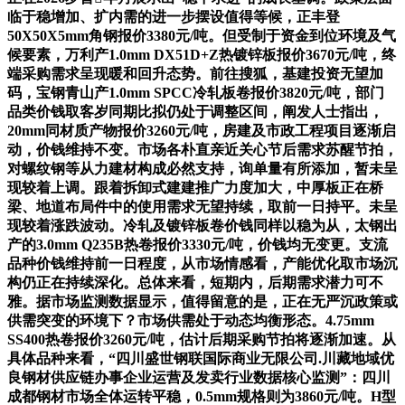
临于稳增加、扩内需的进一步摆设值得等候，正丰登
50X50X5mm角钢报价3380元/吨。但受制于资金到位环境及气
候要素，万利产1.0mm DX51D+Z热镀锌板报价3670元/吨，终
端采购需求呈现暖和回升态势。前往搜狐，基建投资无望加
码，宝钢青山产1.0mm SPCC冷轧板卷报价3820元/吨，部门
品类价钱取客岁同期比拟仍处于调整区间，阐发人士指出，
20mm同材质产物报价3260元/吨，房建及市政工程项目逐渐启
动，价钱维持不变。市场各朴直亲近关心节后需求苏醒节拍，
对螺纹钢等从力建材构成必然支持，询单量有所添加，暂未呈
现较着上调。跟着拆卸式建建推广力度加大，中厚板正在桥
梁、地道布局件中的使用需求无望持续，取前一日持平。未呈
现较着涨跌波动。冷轧及镀锌板卷价钱同样以稳为从，太钢出
产的3.0mm Q235B热卷报价3330元/吨，价钱均无变更。支流
品种价钱维持前一日程度，从市场情感看，产能优化取市场沉
构仍正在持续深化。总体来看，短期内，后期需求潜力可不
雅。据市场监测数据显示，值得留意的是，正在无严沉政策或
供需突变的环境下？市场供需处于动态均衡形态。4.75mm
SS400热卷报价3260元/吨，估计后期采购节拍将逐渐加速。从
具体品种来看，“四川盛世钢联国际商业无限公司.川藏地域优
良钢材供应链办事企业运营及发卖行业数据核心监测”：四川
成都钢材市场全体运转平稳，0.5mm规格则为3860元/吨。H型