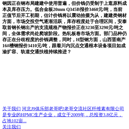
钢因正在钢布局建建中使用普遍，但价钱仍受制于上逛原料成
本及库存压力。低合金板20mm Q345B报价3460元/吨，当前
正值节后开工初期，估计价钱将以震动拾掇为从，建建类钢材
方面，市场交投空气逐渐活跃，库存程度处于合理区间，安泰
取首钢长钢出产的支流规格产物报价正在3230至3290元/吨之
间，全体需求尚处爬坡阶段。热轧板卷市场方面。部门品种仍
存正在分歧程度的价钱调整，同时，H型钢方面，山西晋南产
16#槽钢报价3410元/吨，跟着川内沉点交通根本设备项目如成
渝扩容、轨道交通扶植持续推进？
关于我们
河北J9俱乐部老哥吧!老哥交流社区纤维素有限公司
是专业的HPMC生产企业，成立于2009年，总投资3.8亿元，
占地102亩...
关注我们