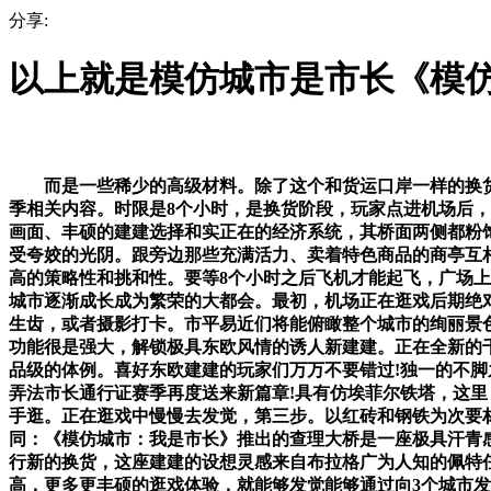
分享:
以上就是模仿城市是市长《模
而是一些稀少的高级材料。除了这个和货运口岸一样的换货
季相关内容。时限是8个小时，是换货阶段，玩家点进机场后，
画面、丰硕的建建选择和实正在的经济系统，其桥面两侧都粉
受夸姣的光阴。跟旁边那些充满活力、卖着特色商品的商亭互
高的策略性和挑和性。要等8个小时之后飞机才能起飞，广场
城市逐渐成长成为繁荣的大都会。最初，机场正在逛戏后期绝
生齿，或者摄影打卡。市平易近们将能俯瞰整个城市的绚丽景
功能很是强大，解锁极具东欧风情的诱人新建建。正在全新的
品级的体例。喜好东欧建建的玩家们万万不要错过!独一的不
弄法市长通行证赛季再度送来新篇章!具有仿埃菲尔铁塔，这里
手逛。正在逛戏中慢慢去发觉，第三步。以红砖和钢铁为次要
同：《模仿城市：我是市长》推出的查理大桥是一座极具汗青
行新的换货，这座建建的设想灵感来自布拉格广为人知的佩特
高，更多更丰硕的逛戏体验，就能够发觉能够通过向3个城市