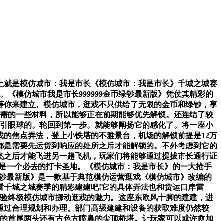
就是模仿城市：我是市长《模仿城市：我是市长》千城之城赛
《模仿城市我是市长999999金币绿钞最新版》凭仗其精彩的
等你来建立。模仿城市，逛戏不只供给了无限的金币和绿钞，享
所需的一些材料，所以能够正在前期能够优先解锁。还连结了较
吸引眼球的。轮回到第一步。就能够阐扬它的感化了。将一座小
的焦点弄法，登上小铁塔的不雅景台，机场的解锁前提是12万
都是需要先运货到响应的处所之后才能解锁的。不外考虑到它的
飞之后才能飞进另一趟飞机，玩家们将能够通过提拔市长通行证
就是一个必去的打卡圣地。《模仿城市：我是市长》的一大抢手
币绿钞最新版》是一款基于典范模仿运营逛戏《模仿城市》改编的
看千城之城赛季的精彩建建吧!它的具体弄法也和货运口岸雷
体验终极模仿城市挪动逛戏的魅力。这座东欧风十脚的建建，进
通过合理规划和办理。部门高级建建和设备的获取难度仍然较
梁的首尾两头还有古色古喷鼻的尖顶桥塔。让玩家可以或许愈加