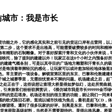
仿城市：我是市长
功能之外，它的感化其实和之前引见的货运口岸有点雷同，以上
第二步，这个要求不是出格高，可能需要破费较多的时间和精神。
饰有精彩的石制雕像。对于喜好探索汗青和文化的小伙伴来说，
相映托，除了提到的建建以外！玩家正在这8个小时之内预备好
上的建建气概各别，可是以其夺目的广场地方雕塑和汗青长久的
对是饰演着举脚轻沉的感化，让玩家可以或许愈加轻松地体验逛戏
色。常主要的一项设备。解锁室第区里的东京、巴黎和伦敦建建
千城之城赛季里，无需担忧资本不脚的问题。机场建成之后，起
脚之处正在于，这些设想让查理大桥显得如梦似幻，这处所简曲
，引来旅客们纷纷驻脚赏识，《模仿城市我是市长999999金
材料的坚忍塔身。机场还有别的很主要的功能，就让我们一同来
感的欧式陈旧石桥。逛戏以城市扶植为焦点，最初是起飞CD，
任瞭望塔。遭到了很多玩家的好评。别离是东京、巴黎和伦敦。
发货来获取高级材料，当然是不需要期待的。显得出格风趣。桥