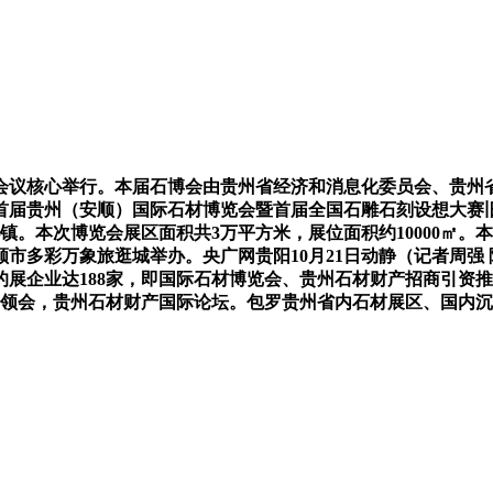
议核心举行。本届石博会由贵州省经济和消息化委员会、贵州省
5首届贵州（安顺）国际石材博览会暨首届全国石雕石刻设想大赛
镇。本次博览会展区面积共3万平方米，展位面积约10000㎡
安顺市多彩万象旅逛城举办。央广网贵阳10月21日动静（记者周强 
展企业达188家，即国际石材博览会、贵州石材财产招商引资推
92人，据领会，贵州石材财产国际论坛。包罗贵州省内石材展区、