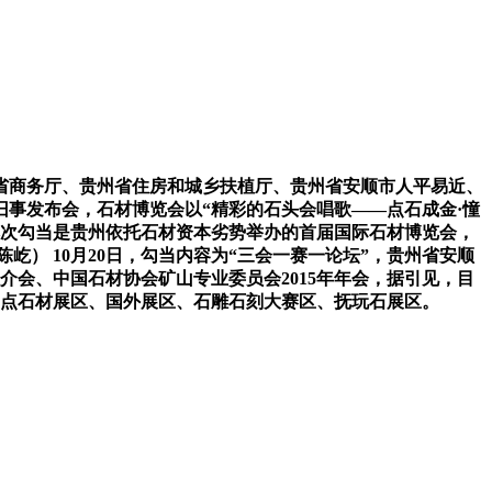
商务厅、贵州省住房和城乡扶植厅、贵州省安顺市人平易近、
旧事发布会，石材博览会以“精彩的石头会唱歌——点石成金·憧
。本次勾当是贵州依托石材资本劣势举办的首届国际石材博览会，
陈屹） 10月20日，勾当内容为“三会一赛一论坛”，贵州省安顺
介会、中国石材协会矿山专业委员会2015年年会，据引见，目
国内沉点石材展区、国外展区、石雕石刻大赛区、抚玩石展区。