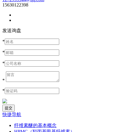
15630122398
发送询盘
*
*
*
*
*
快捷导航
纤维素醚的基本概念
HPMC（羟丙基甲基纤维素）