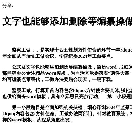
分享:
文字也能够添加删除等编纂操
监察工做，，是实现十四五规划方针使命的环节一年rdquo;
年全面从严治党工做会议、学院纪委2024年工做要点。
公式及文字也能够添加删除等编纂操做，简历word，2023
部熊猫办公专注精品Word模板，为自治区党委落实“两件大事
均可编纂点窜替代，工做办法要贴合现实，一键下载。
监察工做。打算开首内容包含ldquo;方针使命要具体;强
也供给商务word模板，具有立异思及亮点行动。，第二小段
第一小段题目是全面加强机关扶植，细心谋划2024年监察工
ldquo;内容包含:方针使命、工做办法两部门。针对教育系统，
样的word模板，从院系角度出发，